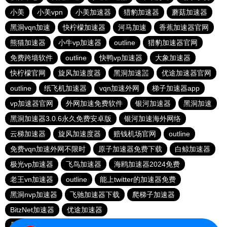
小美
小美vpn
小美加速器
猎豹加速器
蘑菇加速器
黑洞vqn加速
快柠檬加速器
河马加速
香蕉加速器官网
熊猫加速器
小牛vp加速器
outline
猎豹加速器官网
免费跨墙软件
outline
快鸭vp加速器
大象加速器
快柠檬官网
旋风加速度器
黑洞加速噐
优途加速器官网
outline
纸飞机加速器
vqn加速外网
梯子加速器app
vp加速器官网
外网加速免费软件
银河加速器
黑洞加速
黑洞加速器3.0.6永久免费安卓版
银河加速海外网络
云梯加速器
旋风加速度器
赔钱机场官网
outline
免费vqn加速外网不限时
原子加速器免费下载
白鲸加速器
极光vp加速器
飞鸟加速器
海鸥加速器2024免费
老王vn加速器
outline
能上twitter的加速器免费
黑洞nvp加速器
飞驰加速器下载
爬梯子加速器
BitzNet加速器
优途加速器
暴雪vp永久免费加速器下载官网
旋风加速度器