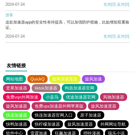
2024-07-24
支持
[0]
反对
[0]
游客
这款加速器app的安全性有待提高，可以加强防护措施，比如增加双重验
证。
2024-07-24
支持
[0]
反对
[0]
友情链接
网站地图
QuickQ
旋风加速度器
旋风加速
坚果加速器
tiktok加速器
狗急加速器官网
免费vqn外网加速
小蓝鸟
优途加速器官网
风驰加速器
旋风加速器
免费vps加速器外网苹果版
旋风加速度器
快连加速器
快连加速器官网入口
原子加速器
快鸭加速器
快柠檬加速器
旋风加速度器
外网网址导航
软件中心
雷霆加速
狂飙加速器
哔咔漫画
瑞乐小说