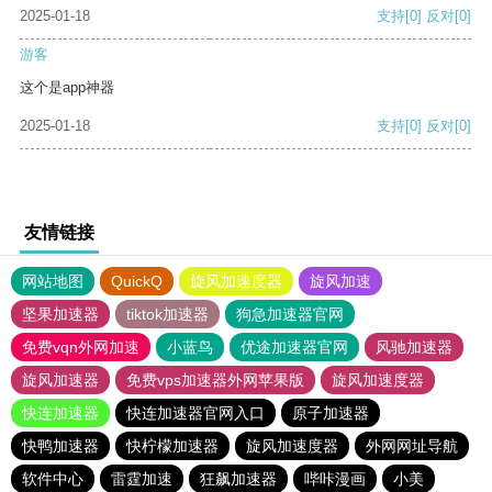
2025-01-18
支持
[0]
反对
[0]
游客
这个是app神器
2025-01-18
支持
[0]
反对
[0]
友情链接
网站地图
QuickQ
旋风加速度器
旋风加速
坚果加速器
tiktok加速器
狗急加速器官网
免费vqn外网加速
小蓝鸟
优途加速器官网
风驰加速器
旋风加速器
免费vps加速器外网苹果版
旋风加速度器
快连加速器
快连加速器官网入口
原子加速器
快鸭加速器
快柠檬加速器
旋风加速度器
外网网址导航
软件中心
雷霆加速
狂飙加速器
哔咔漫画
小美