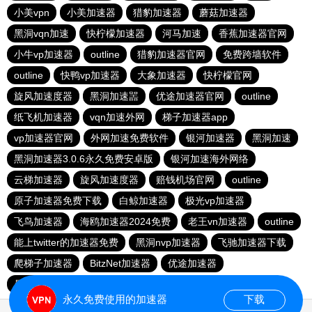
小美vpn
小美加速器
猎豹加速器
蘑菇加速器
黑洞vqn加速
快柠檬加速器
河马加速
香蕉加速器官网
小牛vp加速器
outline
猎豹加速器官网
免费跨墙软件
outline
快鸭vp加速器
大象加速器
快柠檬官网
旋风加速度器
黑洞加速噐
优途加速器官网
outline
纸飞机加速器
vqn加速外网
梯子加速器app
vp加速器官网
外网加速免费软件
银河加速器
黑洞加速
黑洞加速器3.0.6永久免费安卓版
银河加速海外网络
云梯加速器
旋风加速度器
赔钱机场官网
outline
原子加速器免费下载
白鲸加速器
极光vp加速器
飞鸟加速器
海鸥加速器2024免费
老王vn加速器
outline
能上twitter的加速器免费
黑洞nvp加速器
飞驰加速器下载
爬梯子加速器
BitzNet加速器
优途加速器
暴雪vp永久免费加速器下载官网
旋风加速度器
永久免费使用的加速器
下载