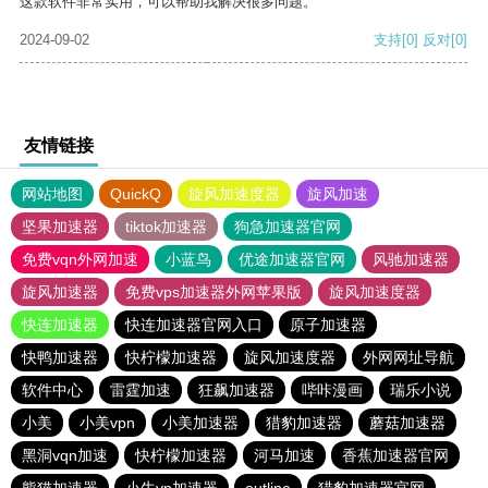
这款软件非常实用，可以帮助我解决很多问题。
2024-09-02
支持
[0]
反对
[0]
友情链接
网站地图
QuickQ
旋风加速度器
旋风加速
坚果加速器
tiktok加速器
狗急加速器官网
免费vqn外网加速
小蓝鸟
优途加速器官网
风驰加速器
旋风加速器
免费vps加速器外网苹果版
旋风加速度器
快连加速器
快连加速器官网入口
原子加速器
快鸭加速器
快柠檬加速器
旋风加速度器
外网网址导航
软件中心
雷霆加速
狂飙加速器
哔咔漫画
瑞乐小说
小美
小美vpn
小美加速器
猎豹加速器
蘑菇加速器
黑洞vqn加速
快柠檬加速器
河马加速
香蕉加速器官网