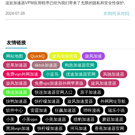
这款加速器VPM应用程序已经为我们带来了无限的隐私和安全性保护。
2024-07-28
支持
[0]
反对
[0]
友情链接
网站地图
QuickQ
旋风加速度器
旋风加速
坚果加速器
tiktok加速器
狗急加速器官网
免费vqn外网加速
小蓝鸟
优途加速器官网
风驰加速器
旋风加速器
免费vps加速器外网苹果版
旋风加速度器
快连加速器
快连加速器官网入口
原子加速器
快鸭加速器
快柠檬加速器
旋风加速度器
外网网址导航
软件中心
雷霆加速
狂飙加速器
哔咔漫画
瑞乐小说
小美
小美vpn
小美加速器
猎豹加速器
蘑菇加速器
黑洞vqn加速
快柠檬加速器
河马加速
香蕉加速器官网