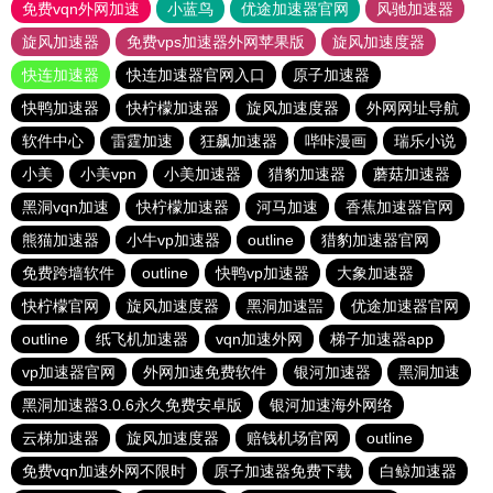
免费vqn外网加速
小蓝鸟
优途加速器官网
风驰加速器
旋风加速器
免费vps加速器外网苹果版
旋风加速度器
快连加速器
快连加速器官网入口
原子加速器
快鸭加速器
快柠檬加速器
旋风加速度器
外网网址导航
软件中心
雷霆加速
狂飙加速器
哔咔漫画
瑞乐小说
小美
小美vpn
小美加速器
猎豹加速器
蘑菇加速器
黑洞vqn加速
快柠檬加速器
河马加速
香蕉加速器官网
熊猫加速器
小牛vp加速器
outline
猎豹加速器官网
免费跨墙软件
outline
快鸭vp加速器
大象加速器
快柠檬官网
旋风加速度器
黑洞加速噐
优途加速器官网
outline
纸飞机加速器
vqn加速外网
梯子加速器app
vp加速器官网
外网加速免费软件
银河加速器
黑洞加速
黑洞加速器3.0.6永久免费安卓版
银河加速海外网络
云梯加速器
旋风加速度器
赔钱机场官网
outline
免费vqn加速外网不限时
原子加速器免费下载
白鲸加速器