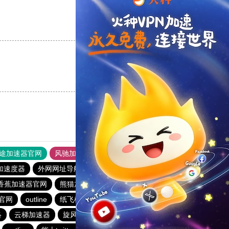
支持
[0]
反对
[0]
支持
[0]
反对
[0]
途加速器官网
风驰加速器
旋风加速器
加速度器
外网网址导航
软件中心
雷霆加速
狂飙加速器
香蕉加速器官网
熊猫加速器
小牛vp加速器
outline
官网
outline
纸飞机加速器
vqn加速外网
络
云梯加速器
旋风加速度器
赔钱机场官网
outline