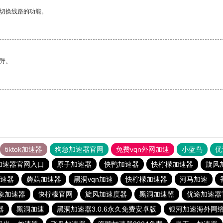
动切换线路的功能。
野。
tiktok加速器
狗急加速器官网
免费vqn外网加速
小蓝鸟
优
加速器官网入口
原子加速器
快鸭加速器
快柠檬加速器
旋风
速器
蘑菇加速器
黑洞vqn加速
快柠檬加速器
河马加速
象加速器
快柠檬官网
旋风加速度器
黑洞加速噐
优途加速器
器
黑洞加速
黑洞加速器3.0.6永久免费安卓版
银河加速海外网